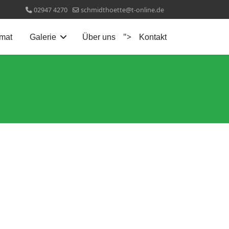
02947 4270
schmidthoette@t-online.de
">
mat
Galerie
Über uns
Kontakt