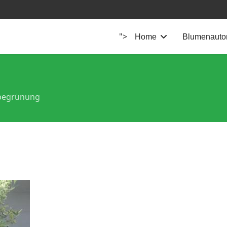
">
Home
Blumenauto
egrünung